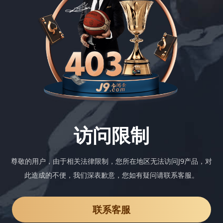
访问限制
尊敬的用户，由于相关法律限制，您所在地区无法访问J9产品，对
此造成的不便，我们深表歉意，您如有疑问请联系客服。
联系客服